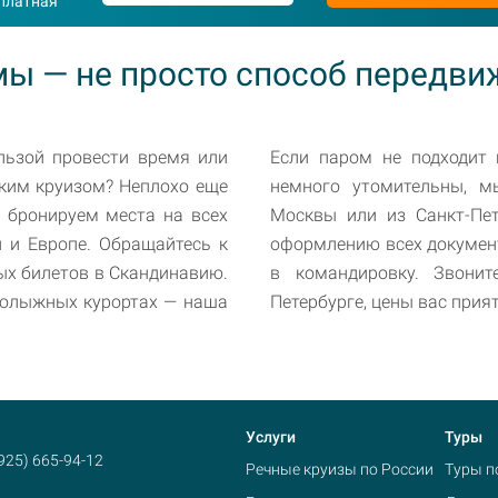
сплатная
ы — не просто способ передви
льзой провести время или
Если паром не подходит 
ским круизом? Неплохо еще
немного утомительны, 
 бронируем места на всех
Москвы или из Санкт-Пет
и и Европе. Обращайтесь к
оформлению всех документ
ых билетов в Скандинавию.
в командировку. Звони
рнолыжных курортах — наша
Петербурге, цены вас прия
Услуги
Туры
(925) 665-94-12
Речные круизы по России
Туры п