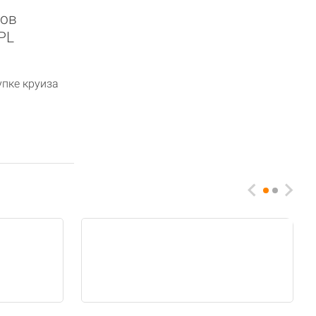
зов
PL
упке круиза