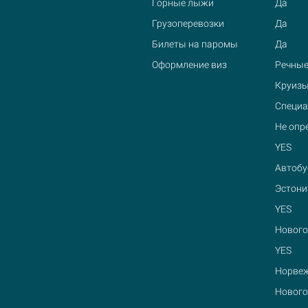
Горные лыжи
Да
Грузоперевозки
Да
Билеты на паромы
Да
Оформление виз
Речные
Круизы
Специа
Не опр
YES
Автобу
Эстони
YES
Нового
YES
Норвеж
Нового