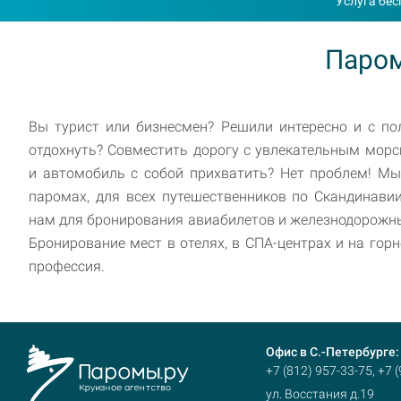
Услуга бе
Паром
Вы турист или бизнесмен? Решили интересно и с по
отдохнуть? Совместить дорогу с увлекательным мор
и автомобиль с собой прихватить? Нет проблем! Мы
паромах, для всех путешественников по Скандинави
нам для бронирования авиабилетов и железнодорожн
Бронирование мест в отелях, в СПА-центрах и на го
профессия.
Офис в С.-Петербурге:
+7 (812) 957-33-75, +7 
ул. Восстания д.19