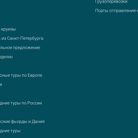
Грузоперевозки
Порты отправления 
 круизы
 из Санкт-Петербурга
льное предложение
еделен
сные туры по Европе
я
дние туры по России
ские фьорды и Дания
дние туры