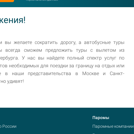
жения!
и вы желаете сократить дорогу, а автобусные туры
мы всегда сможем предложить туры с вылетом из
ербурга. У нас вы найдете полный спектр услуг по
ов необходимых для поездки за границу на отдых или
те в наши представительства в Москве и Санкт-
тно удивят!
Паромы
о России
Паромные компании