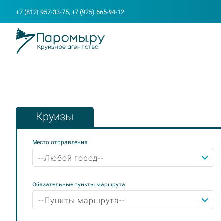
+7 (812) 957-33-75, +7 (925) 665-94-12
Круизы
Место отправления
--Любой город--
Обязательные пункты маршрута
--Пункты маршрута--